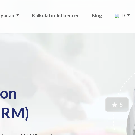
ayanan
Kalkulator Influencer
Blog
ID
ion
ORM)